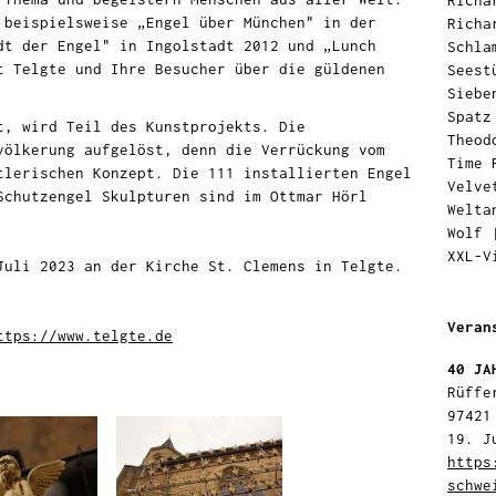
Richa
 beispielsweise „Engel über München" in der
Richa
dt der Engel" in Ingolstadt 2012 und „Lunch
Schla
t Telgte und Ihre Besucher über die güldenen
Seest
Siebe
Spatz
t, wird Teil des Kunstprojekts. Die
Theod
völkerung aufgelöst, denn die Verrückung vom
Time 
tlerischen Konzept. Die 111 installierten Engel
Velve
Schutzengel Skulpturen sind im Ottmar Hörl
Welta
Wolf
XXL-V
Juli 2023 an der Kirche St. Clemens in Telgte.
Veran
ttps://www.telgte.de
40 JA
Rüffe
97421
19. J
https
schwe