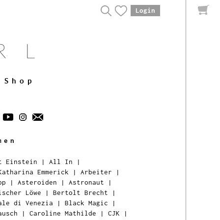
Login
Shop
men
t Einstein
|
All In
|
Katharina Emmerick
|
Arbeiter
|
pp
|
Asteroiden
|
Astronaut
|
ischer Löwe
|
Bertolt Brecht
|
ale di Venezia
|
Black Magic
|
ausch
|
Caroline Mathilde
|
CJK
|