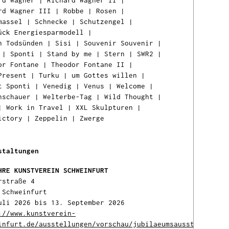
rd Wagner
|
Richard Wagner II
|
rd Wagner III
|
Robbe
|
Rosen
|
massel
|
Schnecke
|
Schutzengel
|
Der
ück Energiesparmodell
|
wur
n Todsünden
|
Sisi
|
Souvenir Souvenir
|
War
|
Sponti
|
Stand by me
|
Stern
|
SWR2
|
hinz
or Fontane
|
Theodor Fontane II
|
Present
|
Turku
|
um Gottes willen
|
t Sponti
|
Venedig
|
Venus
|
Welcome
|
Ih
nschauer
|
Welterbe-Tag
|
Wild Thought
|
Ware
|
Work in Travel
|
XXL Skulpturen
|
ist l
ictory
|
Zeppelin
|
Zwerge
staltungen
HRE KUNSTVEREIN SCHWEINFURT
rstraße 4
 Schweinfurt
uli 2026 bis 13. September 2026
://www.kunstverein-
infurt.de/ausstellungen/vorschau/jubilaeumsausstellung-