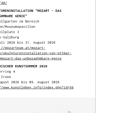
f40/
TURENINSTALLATION "MOZART - DAS
ÄHMBARE GENIE"
ellgarten im Bereich
on/Museumspavillon
ellplatz 3
A-Salzburg
uli 2026 bis 31. August 2026
://mozarteum.at/mozart-
n/skulptureninstallation-von-ottmar-
#mozart-das-unbezaehmbare-genie
BISCHER KUNSTSOMMER 2026
erring 4
 Irsee
ugust 2026 bis 09. August 2026
//www.kunstleben.info/index.php?id=56