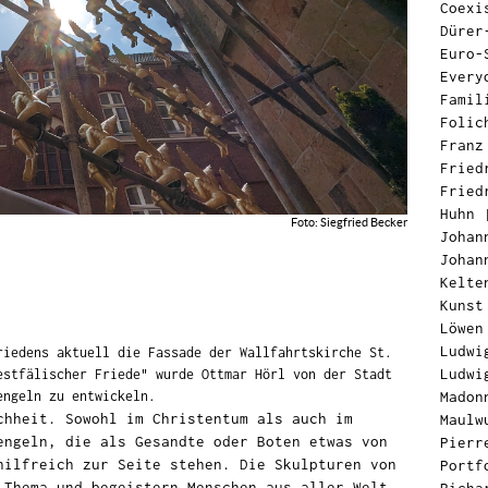
Coexi
Dürer
Euro-
Every
Famil
Folic
Franz
Fried
Fried
Huhn
Foto: Siegfried Becker
Johan
Johan
Kelte
Kunst
Löwen
Ludwi
riedens aktuell die Fassade der Wallfahrtskirche St.
Ludwi
estfälischer Friede" wurde Ottmar Hörl von der Stadt
Madon
engeln zu entwickeln.
chheit. Sowohl im Christentum als auch im
Maulw
engeln, die als Gesandte oder Boten etwas von
Pierr
hilfreich zur Seite stehen. Die Skulpturen von
Portf
 Thema und begeistern Menschen aus aller Welt.