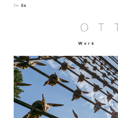
De
En
Werk