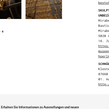
besto
SKULP
UNBEZ
Mirab
Basti
Mirab
es
5020 
16. J
https
musee
hoerl
SCHWÄ
Klost
87660
01. A
http:
Erhalten Sie Informationen zu Ausstellungen und neuen