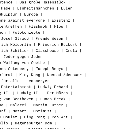
stence
|
Das große Hasenstück
|
-Hase
|
Einheitsmännchen
|
Eulen
|
Skulptur
|
Europa
|
one against everyone
|
Existenz
|
ientreffen
|
Flashmob
|
Flow
|
hon
|
Fotokonzepte
|
 Josef Strauß
|
Fremde Wesen
|
rich Hölderlin
|
Friedrich Rückert
|
rich Schiller
|
Glasshouse
|
Greta
|
|
Jeder gegen Jeden
|
n Wolfang von Goethe
|
nes Gutenberg
|
Joseph Beuys
|
nfürst
|
King Kong
|
Konrad Adenauer
|
 für alle
|
Leonberger
|
 Entertainment
|
Ludwig Erhard
|
g II.
|
Ludwig II. – Der Mäzen
|
g van Beethoven
|
Lunch Break
|
na
|
Malerei
|
Martin Luther
|
urf
|
Mozart
|
Optimist
|
e Boulez
|
Ping Pong
|
Pop Art
|
olio
|
Regensburger Dom
|