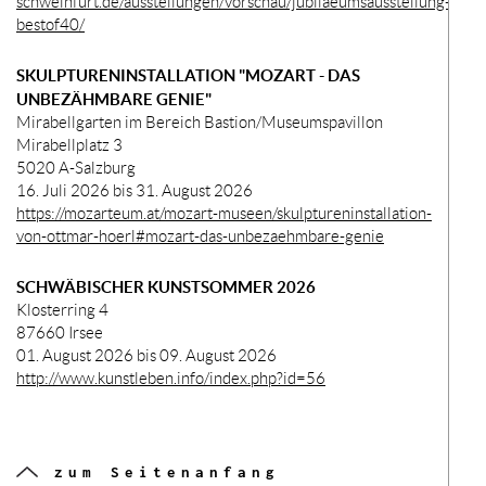
schweinfurt.de/ausstellungen/vorschau/jubilaeumsausstellung-
bestof40/
SKULPTURENINSTALLATION "MOZART - DAS
UNBEZÄHMBARE GENIE"
Mirabellgarten im Bereich Bastion/Museumspavillon
Mirabellplatz 3
5020 A-Salzburg
16. Juli 2026 bis 31. August 2026
https://mozarteum.at/mozart-museen/skulptureninstallation-
von-ottmar-hoerl#mozart-das-unbezaehmbare-genie
SCHWÄBISCHER KUNSTSOMMER 2026
Klosterring 4
87660 Irsee
01. August 2026 bis 09. August 2026
http://www.kunstleben.info/index.php?id=56
zum Seitenanfang