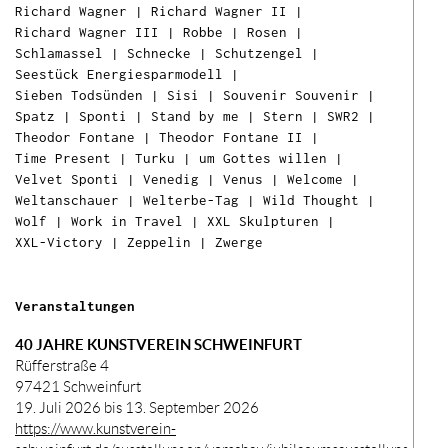
Richard Wagner
|
Richard Wagner II
|
Richard Wagner III
|
Robbe
|
Rosen
|
Schlamassel
|
Schnecke
|
Schutzengel
|
Seestück Energiesparmodell
|
Der
Sieben Todsünden
|
Sisi
|
Souvenir Souvenir
|
wur
Spatz
|
Sponti
|
Stand by me
|
Stern
|
SWR2
|
War
Theodor Fontane
|
Theodor Fontane II
|
hinz
Time Present
|
Turku
|
um Gottes willen
|
Velvet Sponti
|
Venedig
|
Venus
|
Welcome
|
Weltanschauer
|
Welterbe-Tag
|
Wild Thought
|
Wolf
|
Work in Travel
|
XXL Skulpturen
|
XXL-Victory
|
Zeppelin
|
Zwerge
Ih
Ware
ist l
Veranstaltungen
40 JAHRE KUNSTVEREIN SCHWEINFURT
Rüfferstraße 4
97421 Schweinfurt
19. Juli 2026 bis 13. September 2026
https://www.kunstverein-