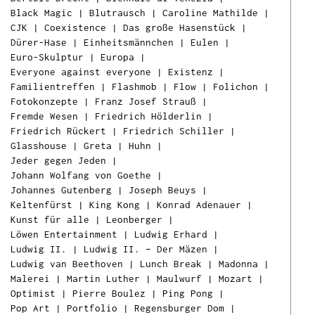
Black Magic
|
Blutrausch
|
Caroline Mathilde
|
CJK
|
Coexistence
|
Das große Hasenstück
|
Dürer-Hase
|
Einheitsmännchen
|
Eulen
|
Euro-Skulptur
|
Europa
|
Everyone against everyone
|
Existenz
|
Familientreffen
|
Flashmob
|
Flow
|
Folichon
|
Fotokonzepte
|
Franz Josef Strauß
|
Fremde Wesen
|
Friedrich Hölderlin
|
Friedrich Rückert
|
Friedrich Schiller
|
Glasshouse
|
Greta
|
Huhn
|
Jeder gegen Jeden
|
Johann Wolfang von Goethe
|
Johannes Gutenberg
|
Joseph Beuys
|
Keltenfürst
|
King Kong
|
Konrad Adenauer
|
Kunst für alle
|
Leonberger
|
Löwen Entertainment
|
Ludwig Erhard
|
Ludwig II.
|
Ludwig II. – Der Mäzen
|
Ludwig van Beethoven
|
Lunch Break
|
Madonna
|
Malerei
|
Martin Luther
|
Maulwurf
|
Mozart
|
Optimist
|
Pierre Boulez
|
Ping Pong
|
Pop Art
|
Portfolio
|
Regensburger Dom
|