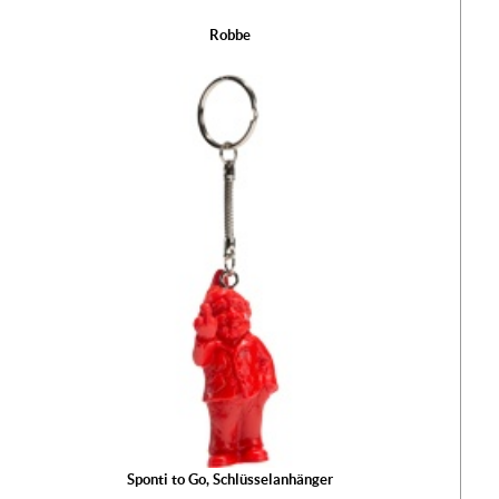
Robbe
Der
wur
War
hinz
Ih
Ware
ist l
Sponti to Go, Schlüsselanhänger