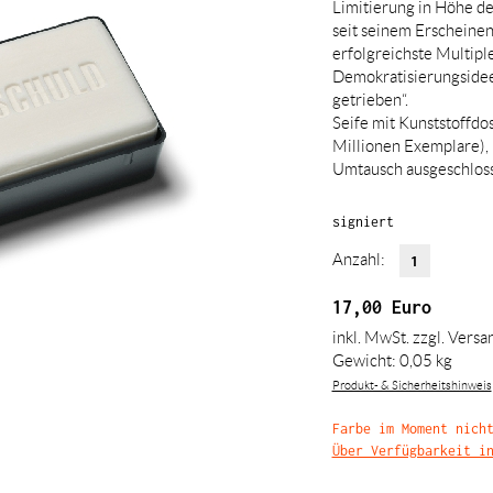
Limitierung in Höhe de
seit seinem Erscheinen
erfolgreichste Multiple
Demokratisierungsidee
getrieben“.
Seife mit Kunststoffdos
Millionen Exemplare),
Umtausch ausgeschlos
signiert
Anzahl:
17,00
Euro
inkl. MwSt.
zzgl. Versa
Gewicht: 0,05 kg
Produkt- & Sicherheitshinweis
Farbe im Moment nich
Über Verfügbarkeit i