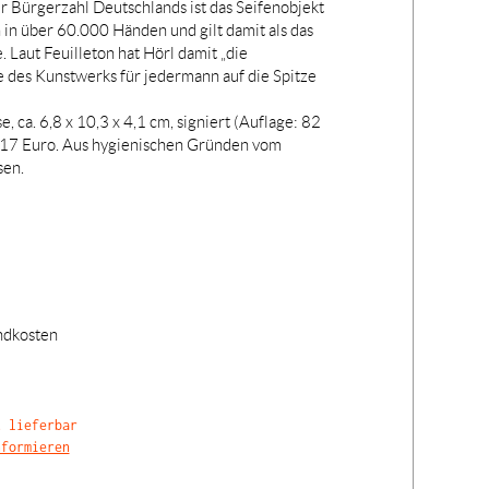
r Bürgerzahl Deutschlands ist das Seifenobjekt
 in über 60.000 Händen und gilt damit als das
. Laut Feuilleton hat Hörl damit „die
 des Kunstwerks für jedermann auf die Spitze
e, ca. 6,8 x 10,3 x 4,1 cm, signiert (Auflage: 82
 17 Euro. Aus hygienischen Gründen vom
sen.
ndkosten
t lieferbar
nformieren
Der
wur