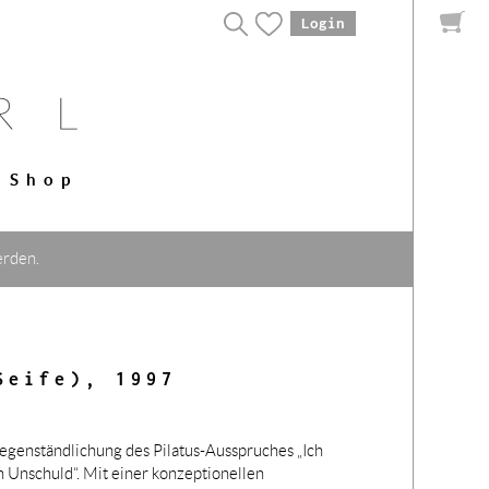
Login
Shop
erden.
Seife), 1997
gegenständlichung des Pilatus-Ausspruches „Ich
 Unschuld“. Mit einer konzeptionellen