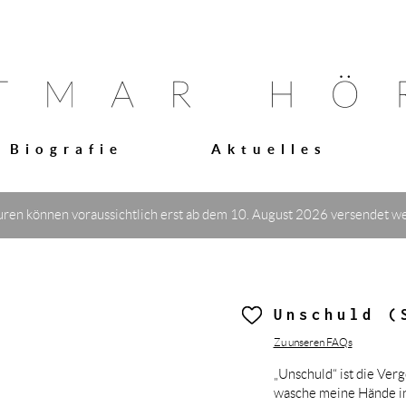
Biografie
Aktuelles
turen können voraussichtlich erst ab dem 10. August 2026 versendet w
Unschuld (
Zu unseren FAQs
„Unschuld“ ist die Ver
wasche meine Hände in