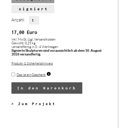
signiert
Anzahl:
17,00
Euro
inkl. MwSt.
zzgl. Versandkosten
Gewicht: 0,25 kg
versandfertig in 3 - 4 Werktagen
Signierte Skulpturen sind voraussichtlich ab dem 10. August
2026 versandfertig.
Produkt- & Sicherheitshinweis
Das ist ein Geschenk
In den Warenkorb
> Zum Projekt