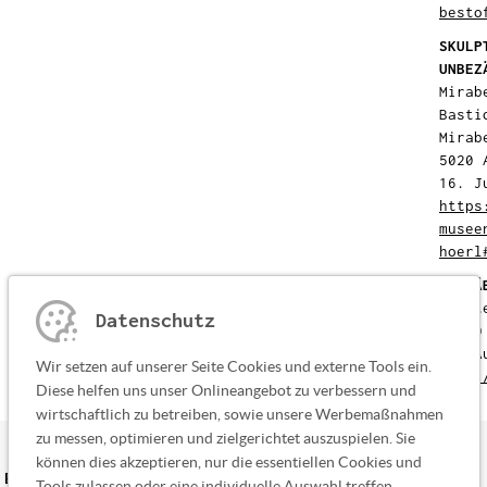
besto
SKULP
UNBEZ
Mirab
Basti
Mirab
5020 
16. J
https
musee
hoerl
SCHWÄ
Klost
Datenschutz
87660
01. A
Wir setzen auf unserer Seite Cookies und externe Tools ein.
http:
Diese helfen uns unser Onlineangebot zu verbessern und
wirtschaftlich zu betreiben, sowie unsere Werbemaßnahmen
zu messen, optimieren und zielgerichtet auszuspielen. Sie
können dies akzeptieren, nur die essentiellen Cookies und
Erhalten Sie Informationen zu Ausstellungen und neuen
Tools zulassen oder eine individuelle Auswahl treffen.