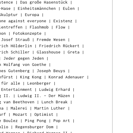
stence
|
Das große Hasenstück
|
-Hase
|
Einheitsmännchen
|
Eulen
|
Skulptur
|
Europa
|
one against everyone
|
Existenz
|
ientreffen
|
Flashmob
|
Flow
|
hon
|
Fotokonzepte
|
 Josef Strauß
|
Fremde Wesen
|
rich Hölderlin
|
Friedrich Rückert
|
rich Schiller
|
Glasshouse
|
Greta
|
|
Jeder gegen Jeden
|
n Wolfang von Goethe
|
nes Gutenberg
|
Joseph Beuys
|
nfürst
|
King Kong
|
Konrad Adenauer
|
 für alle
|
Leonberger
|
 Entertainment
|
Ludwig Erhard
|
g II.
|
Ludwig II. – Der Mäzen
|
g van Beethoven
|
Lunch Break
|
na
|
Malerei
|
Martin Luther
|
urf
|
Mozart
|
Optimist
|
e Boulez
|
Ping Pong
|
Pop Art
|
olio
|
Regensburger Dom
|