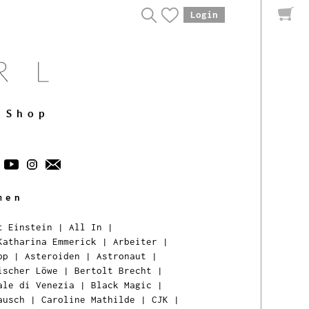
Login
Shop
men
t Einstein
|
All In
|
Katharina Emmerick
|
Arbeiter
|
pp
|
Asteroiden
|
Astronaut
|
ischer Löwe
|
Bertolt Brecht
|
ale di Venezia
|
Black Magic
|
ausch
|
Caroline Mathilde
|
CJK
|