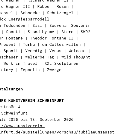
rd Wagner
|
Richard Wagner II
|
rd Wagner III
|
Robbe
|
Rosen
|
massel
|
Schnecke
|
Schutzengel
|
Der
ück Energiesparmodell
|
wur
n Todsünden
|
Sisi
|
Souvenir Souvenir
|
War
|
Sponti
|
Stand by me
|
Stern
|
SWR2
|
hinz
or Fontane
|
Theodor Fontane II
|
Present
|
Turku
|
um Gottes willen
|
t Sponti
|
Venedig
|
Venus
|
Welcome
|
Ih
nschauer
|
Welterbe-Tag
|
Wild Thought
|
Ware
|
Work in Travel
|
XXL Skulpturen
|
ist l
ictory
|
Zeppelin
|
Zwerge
staltungen
HRE KUNSTVEREIN SCHWEINFURT
rstraße 4
 Schweinfurt
uli 2026 bis 13. September 2026
://www.kunstverein-
infurt.de/ausstellungen/vorschau/jubilaeumsausstellung-