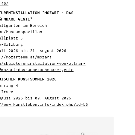
f40/
TURENINSTALLATION "MOZART - DAS
ÄHMBARE GENIE"
ellgarten im Bereich
on/Museumspavillon
ellplatz 3
A-Salzburg
uli 2026 bis 31. August 2026
://mozarteum.at/mozart-
n/skulptureninstallation-von-ottmar-
#mozart-das-unbezaehmbare-genie
BISCHER KUNSTSOMMER 2026
erring 4
 Irsee
ugust 2026 bis 09. August 2026
//www.kunstleben.info/index.php?id=56