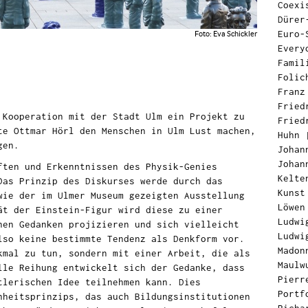
Coexi
Dürer
Euro-
Foto: Eva Schickler
Every
Famil
Folic
Franz
Fried
 Kooperation
mit der Stadt Ulm
ein Projekt
zu
Fried
te Ottmar Hörl den Menschen in Ulm Lust machen,
Huhn
gen
.
Johan
Johan
ften und Erkenntnissen des Physik-Genies
Kelte
Das Prinzip des Diskurses werde durch das
Kunst
wie der im Ulmer Museum gezeigten Ausstellung
Löwen
ät der Einstein-Figur wird diese zu einer
Ludwi
nen Gedanken projizieren und sich vielleicht
Ludwi
lso keine bestimmte Tendenz als Denkform vor.
Madon
kmal zu tun, sondern mit einer Arbeit, die als
Maulw
lle Reihung entwickelt sich der Gedanke, dass
Pierr
tlerischen Idee teilnehmen kann. Dies
Portf
hheitsprinzips, das auch Bildungsinstitutionen