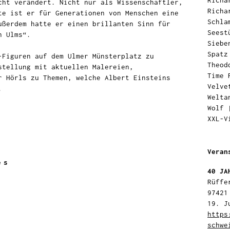
Richa
cht verändert. Nicht nur als Wissenschaftler,
Richa
te ist er für Generationen von Menschen eine
Schla
ußerdem hatte er einen brillanten Sinn für
Seest
n Ulms“.
Siebe
Spatz
-Figuren auf dem Ulmer Münsterplatz zu
Theod
stellung mit aktuellen Malereien,
Time 
r Hörls zu Themen, welche Albert Einsteins
Velve
.
Welta
Wolf
XXL-V
Veran
es
40 JA
Rüffe
97421
19. J
https
schwe