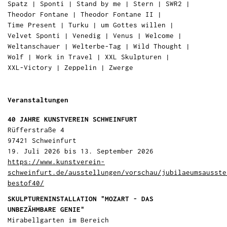
Spatz
|
Sponti
|
Stand by me
|
Stern
|
SWR2
|
Theodor Fontane
|
Theodor Fontane II
|
Time Present
|
Turku
|
um Gottes willen
|
Velvet Sponti
|
Venedig
|
Venus
|
Welcome
|
Weltanschauer
|
Welterbe-Tag
|
Wild Thought
|
Wolf
|
Work in Travel
|
XXL Skulpturen
|
XXL-Victory
|
Zeppelin
|
Zwerge
Veranstaltungen
40 JAHRE KUNSTVEREIN SCHWEINFURT
Rüfferstraße 4
97421 Schweinfurt
19. Juli 2026 bis 13. September 2026
https://www.kunstverein-
schweinfurt.de/ausstellungen/vorschau/jubilaeumsausste
bestof40/
SKULPTURENINSTALLATION "MOZART - DAS
UNBEZÄHMBARE GENIE"
Mirabellgarten im Bereich