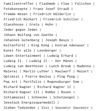
Familientreffen
|
Flashmob
|
Flow
|
Folichon
|
Fotokonzepte
|
Franz Josef Strauß
|
Fremde Wesen
|
Friedrich Hölderlin
|
Friedrich Rückert
|
Friedrich Schiller
|
Glasshouse
|
Greta
|
Huhn
|
Jeder gegen Jeden
|
Johann Wolfang von Goethe
|
Johannes Gutenberg
|
Joseph Beuys
|
Keltenfürst
|
King Kong
|
Konrad Adenauer
|
Kunst für alle
|
Leonberger
|
Löwen Entertainment
|
Ludwig Erhard
|
Ludwig II.
|
Ludwig II. – Der Mäzen
|
Ludwig van Beethoven
|
Lunch Break
|
Madonna
|
Malerei
|
Martin Luther
|
Maulwurf
|
Mozart
|
Optimist
|
Pierre Boulez
|
Ping Pong
|
Pop Art
|
Portfolio
|
Regensburger Dom
|
Richard Wagner
|
Richard Wagner II
|
Richard Wagner III
|
Robbe
|
Rosen
|
Schlamassel
|
Schnecke
|
Schutzengel
|
Seestück Energiesparmodell
|
Sieben Todsünden
|
Sisi
|
Souvenir Souvenir
|