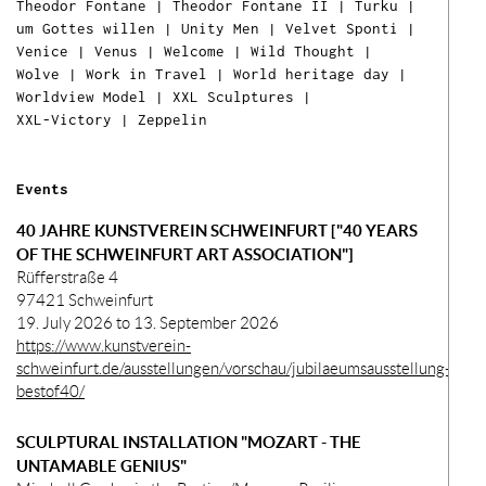
Theodor Fontane
|
Theodor Fontane II
|
Turku
|
um Gottes willen
|
Unity Men
|
Velvet Sponti
|
Venice
|
Venus
|
Welcome
|
Wild Thought
|
Wolve
|
Work in Travel
|
World heritage day
|
Worldview Model
|
XXL Sculptures
|
XXL-Victory
|
Zeppelin
Events
40 JAHRE KUNSTVEREIN SCHWEINFURT ["40 YEARS
OF THE SCHWEINFURT ART ASSOCIATION"]
Rüfferstraße 4
97421 Schweinfurt
19. July 2026 to 13. September 2026
https://www.kunstverein-
schweinfurt.de/ausstellungen/vorschau/jubilaeumsausstellung-
bestof40/
Ih
SCULPTURAL INSTALLATION "MOZART - THE
Ware
UNTAMABLE GENIUS"
ist l