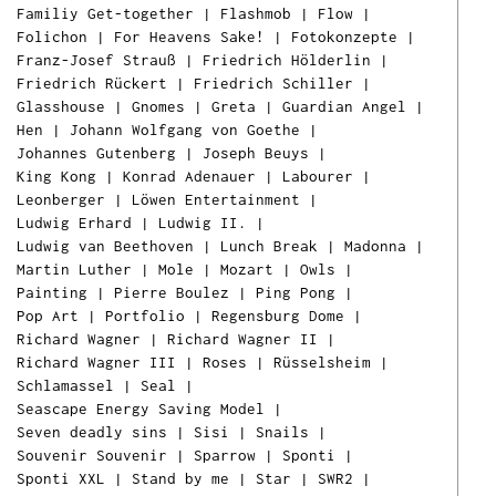
Familiy Get-together
|
Flashmob
|
Flow
|
Folichon
|
For Heavens Sake!
|
Fotokonzepte
|
Franz-Josef Strauß
|
Friedrich Hölderlin
|
Friedrich Rückert
|
Friedrich Schiller
|
Glasshouse
|
Gnomes
|
Greta
|
Guardian Angel
|
Hen
|
Johann Wolfgang von Goethe
|
Johannes Gutenberg
|
Joseph Beuys
|
King Kong
|
Konrad Adenauer
|
Labourer
|
Leonberger
|
Löwen Entertainment
|
Ludwig Erhard
|
Ludwig II.
|
Ludwig van Beethoven
|
Lunch Break
|
Madonna
|
Martin Luther
|
Mole
|
Mozart
|
Owls
|
Painting
|
Pierre Boulez
|
Ping Pong
|
Pop Art
|
Portfolio
|
Regensburg Dome
|
Richard Wagner
|
Richard Wagner II
|
Richard Wagner III
|
Roses
|
Rüsselsheim
|
Schlamassel
|
Seal
|
Seascape Energy Saving Model
|
Seven deadly sins
|
Sisi
|
Snails
|
Souvenir Souvenir
|
Sparrow
|
Sponti
|
Sponti XXL
|
Stand by me
|
Star
|
SWR2
|