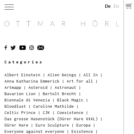
De
En
Categories
Albert Einstein
|
Alien beings
|
All In
|
Anna Katharina Emmerick
|
Art for all
|
Artmapp
|
Asteroid
|
Astronaut
|
Bavarion Lion
|
Bertolt Brecht
|
Biennale di Venezia
|
Black Magic
|
Bloodlust
|
Caroline Mathilde
|
Celtic Prince
|
CJK
|
Coexistence
|
Das grosse Hasenstück (Dürer Hare XXXL)
|
Dürer Hare
|
Euro Sculpture
|
Europa
|
Everyone against everyone
|
Existence
|