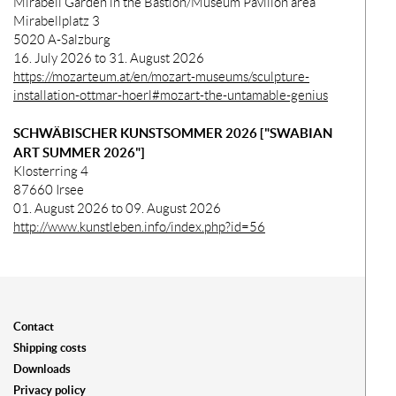
Mirabell Garden in the Bastion/Museum Pavilion area
Mirabellplatz 3
5020 A-Salzburg
16. July 2026 to 31. August 2026
https://mozarteum.at/en/mozart-museums/sculpture-
installation-ottmar-hoerl#mozart-the-untamable-genius
SCHWÄBISCHER KUNSTSOMMER 2026 ["SWABIAN
ART SUMMER 2026"]
Klosterring 4
87660 Irsee
01. August 2026 to 09. August 2026
http://www.kunstleben.info/index.php?id=56
Contact
Shipping costs
Downloads
Privacy policy