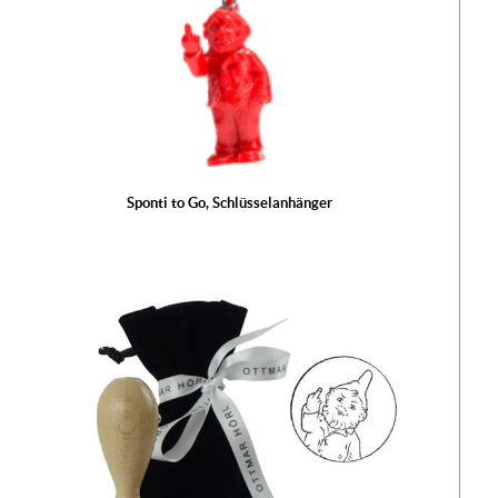
Der
Sponti to Go, Schlüsselanhänger
wur
War
hinz
Ih
Ware
ist l