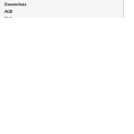
Datenschutz
AGB
FAQs
Widerrufsbelehrung
Vertrag widerrufen
Impressum
Erhalten Sie Informationen zu Ausstellungen und neuen
Skulpturen von Ottmar Hörl per Newsletter:
Newsletter abonnieren
Sie haben Fragen oder Anregungen?
Kontaktieren Sie uns