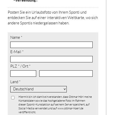
-verwendung:
Posten Sie ein Urlaubsfoto von Ihrem Sponti und
entdecken Sie auf einer interaktiven Weltkarte, wo sich
andere Spontis niedergelassen haben.
Name *
E-Mail *
PLZ * / Ort *
Land *
Hiermit bin ich damit einverstanden, dass Ottmar Hörl meine
Kontaktdaten sowie das hochgeladene Foto im Rahmen
dieser Sponti-Kunstaktion auf seinem Server speichert, auf
Social Media verwendet und auf www.ottmar-hoerl.de
veröffentlicht.