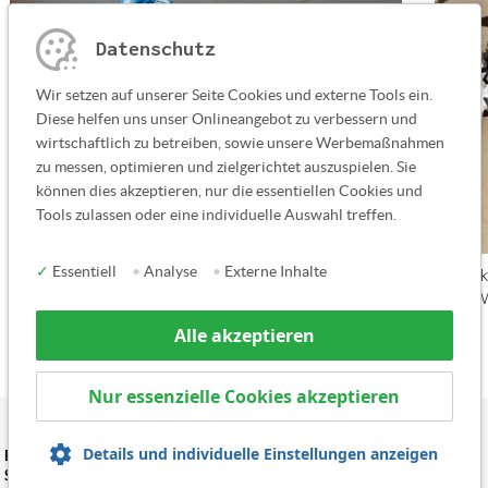
Datenschutz
Wir setzen auf unserer Seite Cookies und externe Tools ein.
Diese helfen uns unser Onlineangebot zu verbessern und
wirtschaftlich zu betreiben, sowie unsere Werbemaßnahmen
zu messen, optimieren und zielgerichtet auszuspielen. Sie
können dies akzeptieren, nur die essentiellen Cookies und
Tools zulassen oder eine individuelle Auswahl treffen.
✓
Essentiell
•
Analyse
•
Externe Inhalte
kioskas.art
k
Kaunas, Litauen
Alle akzeptieren
Nur essenzielle Cookies akzeptieren
Details und individuelle Einstellungen anzeigen
Erhalten Sie Informationen zu Ausstellungen und neuen
Skulpturen von Ottmar Hörl per Newsletter: