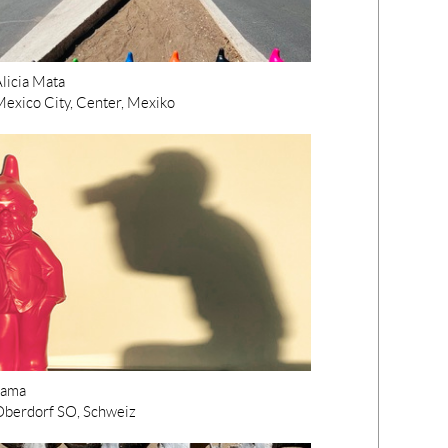
licia Mata
exico City, Center, Mexiko
kama
Oberdorf SO, Schweiz