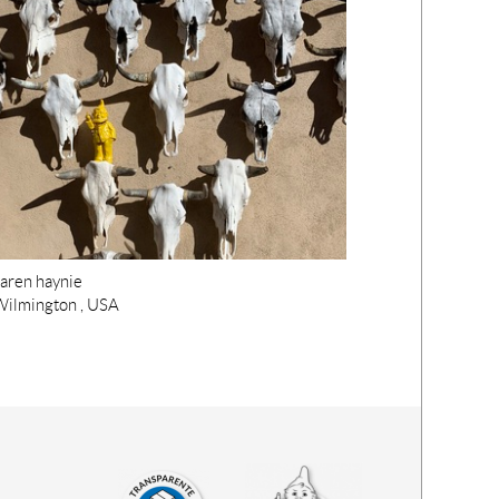
aren haynie
Wilmington , USA