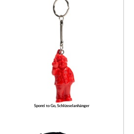
Der
wur
War
hinz
Ih
Ware
ist l
Sponti to Go, Schlüsselanhänger