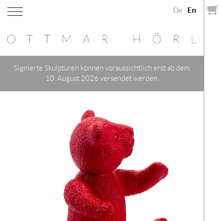
De
En
Signierte Skulpturen können voraussichtlich erst ab dem
10. August 2026 versendet werden.