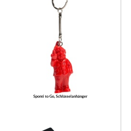
Der
wur
War
hinz
Ih
Ware
ist l
Sponti to Go, Schlüsselanhänger