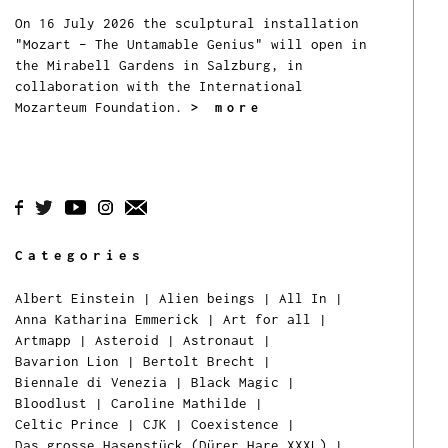
On 16 July 2026 the sculptural installation
"Mozart – The Untamable Genius" will open in
the Mirabell Gardens in Salzburg, in
collaboration with the International
Mozarteum Foundation.
> more
Categories
Albert Einstein
|
Alien beings
|
All In
|
Anna Katharina Emmerick
|
Art for all
|
Artmapp
|
Asteroid
|
Astronaut
|
Bavarion Lion
|
Bertolt Brecht
|
Biennale di Venezia
|
Black Magic
|
Bloodlust
|
Caroline Mathilde
|
Celtic Prince
|
CJK
|
Coexistence
|
Das grosse Hasenstück (Dürer Hare XXXL)
|