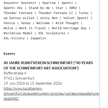
Souvenir Souvenir
|
Sparrow
|
Sponti
|
Sponti XXL
|
Stand by me
|
Star
|
SWR2
|
Theodor Fontane
|
Theodor Fontane II
|
Turku
|
um Gottes willen
|
Unity Men
|
Velvet Sponti
|
Venice
|
Venus
|
Welcome
|
Wild Thought
|
Wolve
|
Work in Travel
|
World heritage day
|
Worldview Model
|
XXL Sculptures
|
XXL-Victory
|
Zeppelin
Ih
Ware
Events
ist l
40 JAHRE KUNSTVEREIN SCHWEINFURT ["40 YEARS
OF THE SCHWEINFURT ART ASSOCIATION"]
Rüfferstraße 4
97421 Schweinfurt
19. July 2026 to 13. September 2026
https://www.kunstverein-
schweinfurt.de/ausstellungen/vorschau/jubilaeumsausstellung-
bestof40/