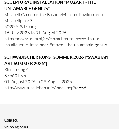
SCULPTURAL INSTALLATION "MOZART - THE
UNTAMABLE GENIUS"
Mirabell Garden in the Bastion/Museum Pavilion area
Mirabellplatz 3
5020 A-Salzburg
16. July 2026 to 31. August 2026
https://mozarteum.at/en/mozart-museums/sculpture-
installation-ottmar-hoerl#mozart-the-untamable-genius
SCHWÄBISCHER KUNSTSOMMER 2026 ["SWABIAN
ART SUMMER 2026"]
Klosterring 4
87660 Irsee
01. August 2026 to 09. August 2026
http://www.kunstleben.info/index.php?id=56
Contact
Shipping costs