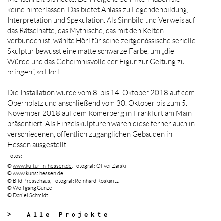
keine hinterlassen. Das bietet Anlass zu Legendenbildung,
Interpretation und Spekulation. Als Sinnbild und Verweis auf
das Rätselhafte, das Mythische, das mit den Kelten
verbunden ist, wählte Hörl für seine zeitgenössische serielle
Skulptur
bewusst eine matte schwarze Farbe, um „die
Würde und das Geheimnisvolle der Figur zur Geltung zu
bringen“, so Hörl.
Die Installation wurde vom 8. bis 14. Oktober 2018 auf dem
Opernplatz und anschließend vom 30. Oktober bis zum 5.
November 2018 auf dem Römerberg in Frankfurt am Main
präsentiert. Als Einzelskulpturen waren diese ferner auch in
verschiedenen, öffentlich zugänglichen Gebäuden in
Hessen ausgestellt.
Fotos:
©
www.kultur-in-hessen.de
,
Fotograf: Oliver Zarski
©
www.kunst.hessen.de
©
Bild Pressehaus, Fotograf: Reinhard Roskaritz
© Wolfgang Günzel
© Daniel Schmidt
> Alle Projekte