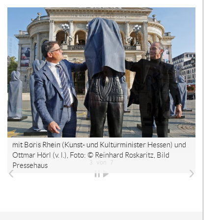
Der
wur
War
hinz
Ih
Ware
ist l
mit Boris Rhein (Kunst- und Kulturminister Hessen) und
Foto: © Reinhard Roskaritz, Bild Pressehaus
Ottmar Hörl (v. l.), Foto: © Reinhard Roskaritz, Bild
3 von 7
Pressehaus