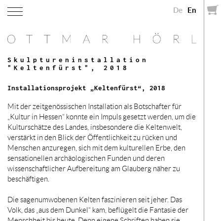
De
En
Skulptureninstallation
"Keltenfürst", 2018
Installationsprojekt „Keltenfürst“, 2018
Mit der zeitgenössischen Installation als Botschafter für
„Kultur in Hessen“ konnte ein Impuls gesetzt werden, um die
Kulturschätze des Landes, insbesondere die Keltenwelt,
verstärkt in den Blick der Öffentlichkeit zu rücken und
Menschen anzuregen, sich mit dem kulturellen Erbe, den
sensationellen archäologischen Funden und deren
wissenschaftlicher Aufbereitung am Glauberg näher zu
beschäftigen.
Die sagenumwobenen Kelten faszinieren seit jeher. Das
Volk, das „aus dem Dunkel“ kam, beflügelt die Fantasie der
Menschheit bis heute. Denn eigene Schriften haben sie