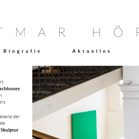
Biografie
Aktuelles
rt
schlosses
n
ers
aebene der
ate
 Skulptur