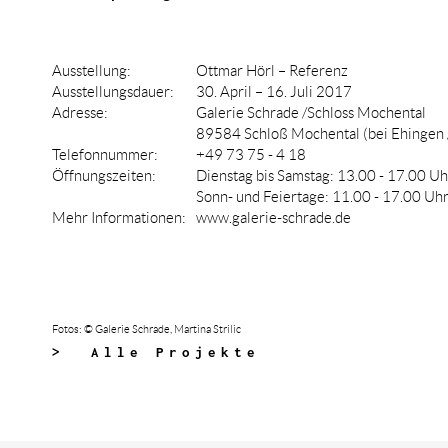
Ausstellung:
Ottmar Hörl – Referenz
Ausstellungsdauer:
30. April – 16. Juli 2017
Adresse:
Galerie Schrade /Schloss Mochental
89584 Schloß Mochental (bei Ehingen 
Telefonnummer:
+49
73 75 - 4 18
Öffnungszeiten:
Dienstag bis Samstag: 13.00 - 17.00 Uh
Sonn- und Feiertage: 11.00 - 17.00 U
Mehr Informationen:
www.galerie-schrade.de
Fotos:
©
Galerie Schrade, Martina Strilic
> Alle Projekte