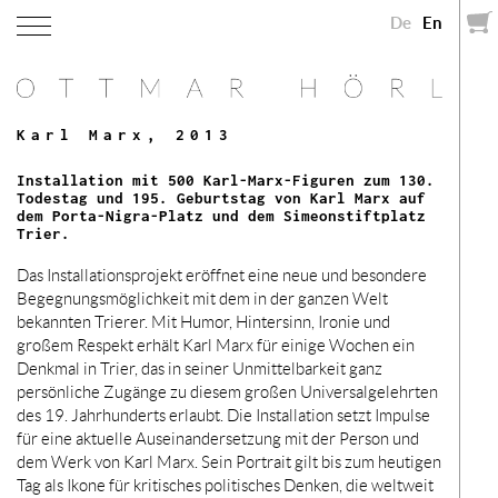
De
En
Karl Marx, 2013
Installation mit 500 Karl-Marx-Figuren zum 130.
Todestag und 195. Geburtstag von Karl Marx auf
dem Porta-Nigra-Platz und dem Simeonstiftplatz
Trier.
Das Installationsprojekt eröffnet eine neue und besondere
Begegnungsmöglichkeit mit dem in der ganzen Welt
bekannten Trierer. Mit Humor, Hintersinn, Ironie und
großem Respekt erhält Karl Marx für einige Wochen ein
Denkmal in Trier, das in seiner Unmittelbarkeit ganz
persönliche Zugänge zu diesem großen Universalgelehrten
des 19. Jahrhunderts erlaubt.
Die Installation setzt Impulse
für eine aktuelle Auseinandersetzung mit der Person und
dem Werk von Karl Marx. Sein Portrait gilt bis zum heutigen
Tag als Ikone für kritisches politisches Denken, die weltweit