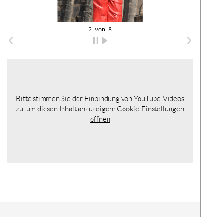
2 von 8
Der
wur
War
hinz
Bitte stimmen Sie der Einbindung von YouTube-Videos
Ih
zu, um diesen Inhalt anzuzeigen:
Cookie-Einstellungen
Ware
öffnen
ist l