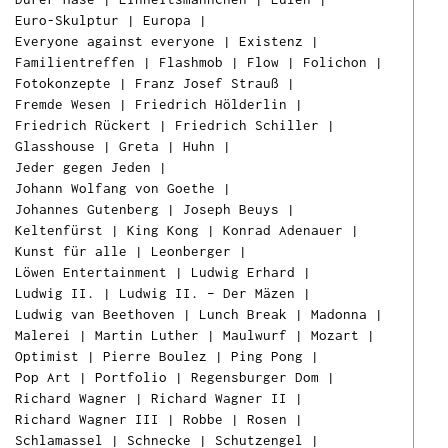
Euro-Skulptur
|
Europa
|
Everyone against everyone
|
Existenz
|
Familientreffen
|
Flashmob
|
Flow
|
Folichon
|
Fotokonzepte
|
Franz Josef Strauß
|
Fremde Wesen
|
Friedrich Hölderlin
|
Friedrich Rückert
|
Friedrich Schiller
|
Glasshouse
|
Greta
|
Huhn
|
Jeder gegen Jeden
|
Johann Wolfang von Goethe
|
Johannes Gutenberg
|
Joseph Beuys
|
Keltenfürst
|
King Kong
|
Konrad Adenauer
|
Kunst für alle
|
Leonberger
|
Löwen Entertainment
|
Ludwig Erhard
|
Ludwig II.
|
Ludwig II. – Der Mäzen
|
Ludwig van Beethoven
|
Lunch Break
|
Madonna
|
Malerei
|
Martin Luther
|
Maulwurf
|
Mozart
|
Optimist
|
Pierre Boulez
|
Ping Pong
|
Pop Art
|
Portfolio
|
Regensburger Dom
|
Richard Wagner
|
Richard Wagner II
|
Richard Wagner III
|
Robbe
|
Rosen
|
Schlamassel
|
Schnecke
|
Schutzengel
|